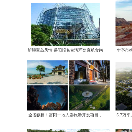
解锁宝岛风情 岳阳报名台湾环岛直航食尚
华亭市
亲子纯玩8日游，台北往返，优配体验
全省瞩目！富阳一地入选旅游开发项目，
5.7万
绘就文旅新蓝图