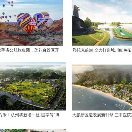
携手省公航旅集团，莲花台景区开
鄂托克前旗 全力打造城川红色
发开启新篇章
绘就红色旅游发展新篇
平方米！杭州将新增一处“国字号”博
大鹏新区迎发展新引擎 三甲医院
物馆旅游开发项目
大市重大项目绘就山海蓝